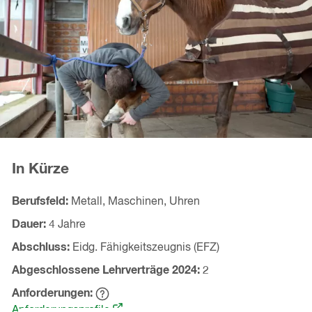
In Kürze
Berufsfeld
Metall, Maschinen, Uhren
Dauer
4 Jahre
Abschluss
Eidg. Fähigkeitszeugnis (EFZ)
Abgeschlossene Lehrverträge
2024
2
Anforderungen
Hinweistext
(öffnet
einblenden
Anforderungsprofile