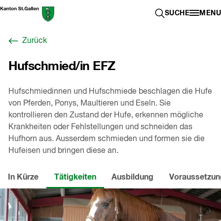
Zum
Berufswahl-
SUCHE ÖFFN
SUCHE
MENU
Inhalt
Portal
springen
St.Gallen
Zurück
,
zur
Hufschmied/in EFZ
Startseite
Hufschmiedinnen und Hufschmiede beschlagen die Hufe
von Pferden, Ponys, Maultieren und Eseln. Sie
kontrollieren den Zustand der Hufe, erkennen mögliche
Krankheiten oder Fehlstellungen und schneiden das
Hufhorn aus. Ausserdem schmieden und formen sie die
Hufeisen und bringen diese an.
In Kürze
Tätigkeiten
Ausbildung
Voraussetzu