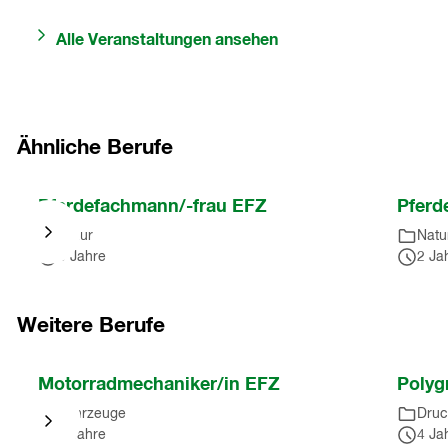
Alle Veranstaltungen ansehen
Ähnliche Berufe
Nach
Pferdefachmann/-frau EFZ
Pferd
Karussell
Natur
Natu
springen
3 Jahre
2 Ja
(
4
Einträge
)
Nach
Karussell
Weitere Berufe
springen
(
4
Nach
Motorradmechaniker/in EFZ
Polyg
Einträge
)
Karussell
Fahrzeuge
Druc
springen
4 Jahre
4 Ja
(
10