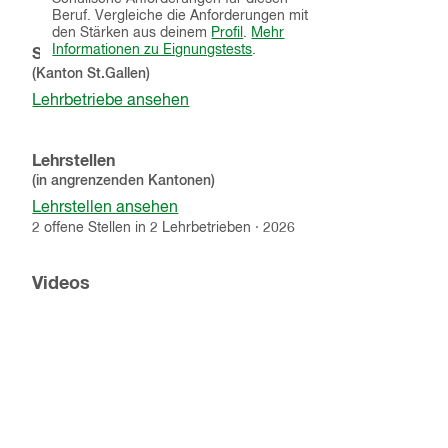
in
Beruf. Vergleiche die Anforderungen mit
einem
den Stärken aus deinem
Profil
.
Mehr
neuen
Informationen zu Eignungstests
.
Schnupperlehren
Fenster)
(Kanton
St.Gallen
)
Lehrbetriebe ansehen
Lehrstellen
(in angrenzenden Kantonen)
Lehrstellen ansehen
2
offene
Stellen
in
2
Lehrbetrieben
·
2026
Videos