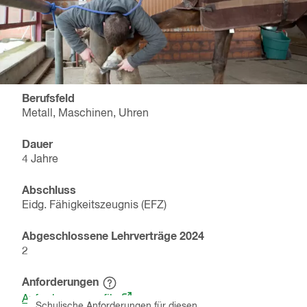
Berufsfeld
Metall, Maschinen, Uhren
Dauer
4 Jahre
Abschluss
Eidg. Fähigkeitszeugnis (EFZ)
Abgeschlossene Lehrverträge
2024
2
Anforderungen
Hinweistext
(öffnet
einblenden
Anforderungsprofile
Schulische Anforderungen für diesen