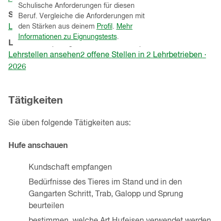
Schulische Anforderungen für diesen
in
Schnupperlehren
(Kanton
St.Gallen
)
Beruf. Vergleiche die Anforderungen mit
einem
Lehrbetriebe ansehen
den Stärken aus deinem
Profil
.
Mehr
neuen
Informationen zu Eignungstests
.
Lehrstellen
(in angrenzenden Kantonen)
Fenster)
Lehrstellen ansehen
2
offene
Stellen
in
2
Lehrbetrieben
·
2026
Tätigkeiten
Sie üben folgende Tätigkeiten aus:
Hufe anschauen
Kundschaft empfangen
Bedürfnisse des Tieres im Stand und in den
Gangarten Schritt, Trab, Galopp und Sprung
beurteilen