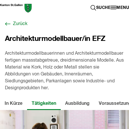
Zum
Berufswahl-
SUCHE ÖFFN
SUCHE
MENU
Inhalt
Portal
springen
St.Gallen
Zurück
,
zur
Architekturmodellbauer/in EFZ
Startseite
Architekturmodellbauerinnen und Architekturmodellbauer
fertigen massstabgetreue, dreidimensionale Modelle. Aus
Material wie Kork, Holz oder Metall stellen sie
Abbildungen von Gebäuden, Innenräumen,
Siedlungsgebieten, Parkanlagen sowie Industrie- und
Designprodukten her.
In Kürze
Tätigkeiten
Ausbildung
Voraussetzu