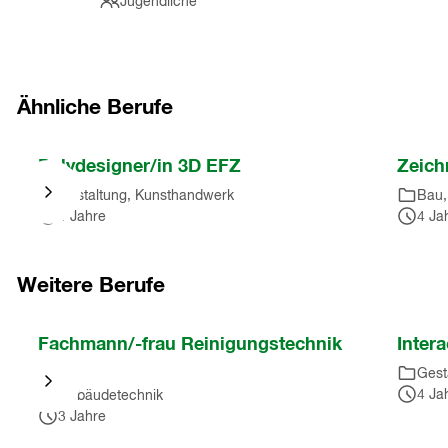
Jugendliche
Ähnliche Berufe
Nach
Polydesigner/in 3D EFZ
Zeich
Karussell
Gestaltung, Kunsthandwerk
Bau,
springen
4 Jahre
4 Ja
(
3
Einträge
)
Nach
Karussell
Weitere Berufe
springen
(
3
Nach
Fachmann/-frau Reinigungstechnik
Inter
Einträge
)
Karussell
EFZ
Gest
springen
4 Ja
Gebäudetechnik
(
10
3 Jahre
Einträge
)