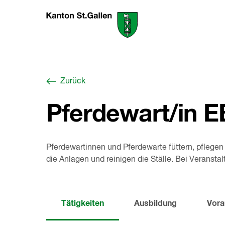
Zum
Berufswahl-
Inhalt
Portal
springen
St.Gallen
,
zur
Startseite
Zurück
Pferdewart/in 
Pferdewartinnen und Pferdewarte füttern, pfleg
die Anlagen und reinigen die Ställe. Bei Veransta
Tätigkeiten
Ausbildung
Vora