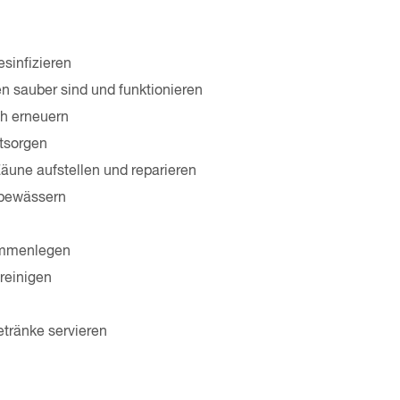
esinfizieren
en sauber sind und funktionieren
oh erneuern
ntsorgen
une aufstellen und reparieren
e bewässern
ammenlegen
 reinigen
tränke servieren