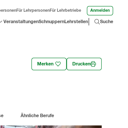
Anmelden
personen
Für Lehrpersonen
Für Lehrbetriebe
Suche
Veranstaltungen
Schnuppern
Lehrstellen
Suche
öffnen
»
Merken
Drucken
se
Ähnliche Berufe