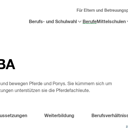
Für Eltern und Betreuungs
Berufs- und Schulwahl
Berufe
Mittelschulen
Sub-
Sub-
Menü
Menü
«
Berufs-
«
Mittelschulen
und
öffnen
Schulwahl
»
öffnen
EBA
en und bewegen Pferde und Ponys. Sie kümmern sich um
ltungen unterstützen sie die Pferdefachleute.
ussetzungen
Weiterbildung
Berufsverhältnis