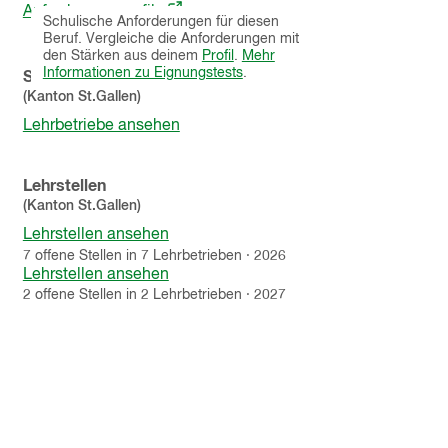
(öffnet
einblenden
Anforderungsprofile
Schulische Anforderungen für diesen
in
Beruf. Vergleiche die Anforderungen mit
einem
den Stärken aus deinem
Profil
.
Mehr
neuen
Informationen zu Eignungstests
.
Schnupperlehren
Fenster)
(Kanton
St.Gallen
)
Lehrbetriebe ansehen
Lehrstellen
(Kanton
St.Gallen
)
Lehrstellen ansehen
7
offene
Stellen
in
7
Lehrbetrieben
·
2026
Lehrstellen ansehen
2
offene
Stellen
in
2
Lehrbetrieben
·
2027