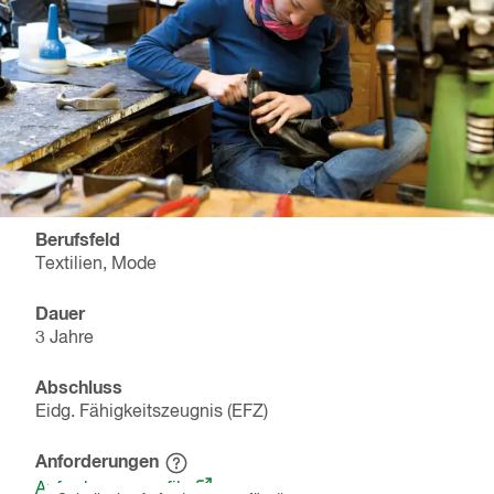
Berufsfeld
Textilien, Mode
Dauer
3 Jahre
Abschluss
Eidg. Fähigkeitszeugnis (EFZ)
Anforderungen
Hinweistext
(öffnet
einblenden
Anforderungsprofile