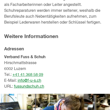
als Facharbeiterinnen oder Leiter angestellt.
Schuhreparaturen werden immer seltener, weshalb die
Berufsleute auch Nebentätigkeiten aufnehmen, zum
Beispiel Lederwaren herstellen oder Schlüssel fertigen.
Weitere Informationen
Adressen
Verband Fuss & Schuh
Hirschmattstrasse
6002 Luzern
Tel.:
+41 41 368 58 09
E-Mail:
info@f-u-s.ch
URL:
fussundschuh.ch