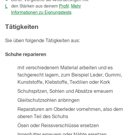
Beruf. Vergleiche die Anforderungen mit
einem
Lehrbetriebe ansehen
den Stärken aus deinem
Profil
.
Mehr
neuen
Informationen zu Eignungstests
.
Fenster)
Tätigkeiten
Sie üben folgende Tätigkeiten aus:
Schuhe reparieren
mit verschiedenem Material arbeiten und es
fachgerecht lagern, zum Beispiel Leder, Gummi,
Kunststoffe, Klebstoffe, Textilien oder Kork
Schuhspitzen, Sohlen und Absätze erneuern
Gleitschutzsohlen anbringen
Reparaturen am Oberleder vornehmen, also dem
oberen Teil des Schuhs
Ösen oder Reissverschlüsse ersetzen