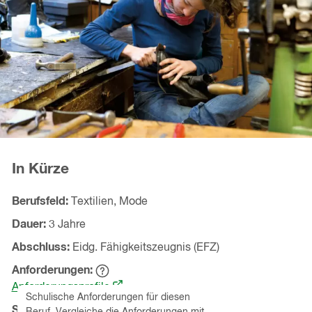
In Kürze
Berufsfeld
Textilien, Mode
Dauer
3 Jahre
Abschluss
Eidg. Fähigkeitszeugnis (EFZ)
Anforderungen
Hinweistext
(öffnet
einblenden
Anforderungsprofile
Schulische Anforderungen für diesen
in
Schnupperlehren
(Kanton
St.Gallen
)