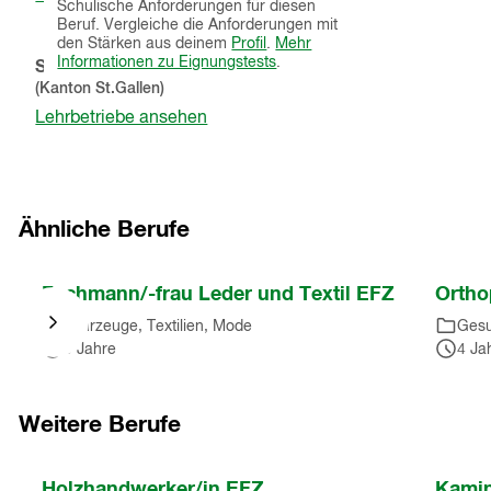
Schulische Anforderungen für diesen
in
Beruf. Vergleiche die Anforderungen mit
einem
den Stärken aus deinem
Profil
.
Mehr
neuen
Informationen zu Eignungstests
.
Schnupperlehren
Fenster)
(Kanton
St.Gallen
)
Lehrbetriebe ansehen
Ähnliche Berufe
Nach
Fachmann/-frau Leder und Textil EFZ
Ortho
Karussell
Fahrzeuge, Textilien, Mode
Gesu
springen
3 Jahre
4 Ja
(
3
Einträge
)
Nach
Karussell
Weitere Berufe
springen
(
3
Nach
Holzhandwerker/in EFZ
Kamin