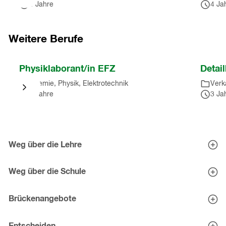
4 Jahre
4 Ja
(
6
Einträge
)
Nach
Karussell
Weitere Berufe
springen
(
6
Nach
Physiklaborant/in EFZ
Detai
Einträge
)
Karussell
Chemie, Physik, Elektrotechnik
Verk
springen
4 Jahre
3 Ja
(
10
Einträge
)
Nach
Karussell
Weg über die Lehre
springen
Berufe entdecken
(
10
Eignungstests
Weg über die Schule
Einträge
)
Tipps zur Schnupperlehre
Mittelschulen
Lehrstellen-Bewerbung
Mittelschul-Check
Brückenangebote
Brückenangebote - Zwischenlösungen
Entscheiden