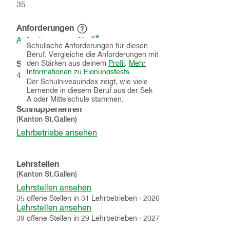
35
Anforderungen
Hinweistext
(öffnet
einblenden
Anforderungsprofile
Schulische Anforderungen für diesen
in
Beruf. Vergleiche die Anforderungen mit
einem
Schulniveauindex
den Stärken aus deinem
Profil
.
Mehr
Hinweistext
neuen
Informationen zu Eignungstests
.
40
% von
25
Lernenden
einblenden
Der Schulniveauindex zeigt, wie viele
Fenster)
Lernende in diesem Beruf aus der Sek
A oder Mittelschule stammen.
Schnupperlehren
(Kanton
St.Gallen
)
Lehrbetriebe ansehen
Lehrstellen
(Kanton
St.Gallen
)
Lehrstellen ansehen
35
offene
Stellen
in
31
Lehrbetrieben
·
2026
Lehrstellen ansehen
39
offene
Stellen
in
29
Lehrbetrieben
·
2027