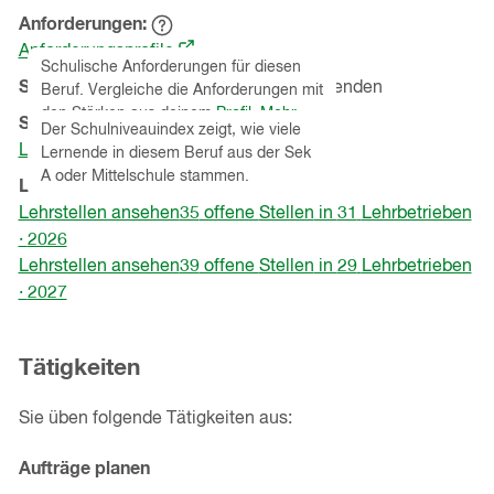
Anforderungen
Hinweistext
(öffnet
einblenden
Anforderungsprofile
Schulische Anforderungen für diesen
in
Schulniveauindex
40
% von
25
Lernenden
Beruf. Vergleiche die Anforderungen mit
Hinweistext
einem
einblenden
den Stärken aus deinem
Profil
.
Mehr
Schnupperlehren
(Kanton
St.Gallen
)
neuen
Der Schulniveauindex zeigt, wie viele
Informationen zu Eignungstests
.
Lehrbetriebe ansehen
Lernende in diesem Beruf aus der Sek
Fenster)
A oder Mittelschule stammen.
Lehrstellen
(Kanton
St.Gallen
)
Lehrstellen ansehen
35
offene
Stellen
in
31
Lehrbetrieben
·
2026
Lehrstellen ansehen
39
offene
Stellen
in
29
Lehrbetrieben
·
2027
Tätigkeiten
Sie üben folgende Tätigkeiten aus:
Aufträge planen