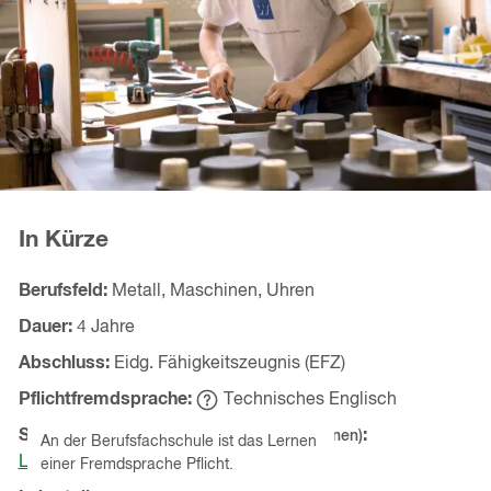
In Kürze
Berufsfeld
Metall, Maschinen, Uhren
Dauer
4 Jahre
Abschluss
Eidg. Fähigkeitszeugnis (EFZ)
Pflichtfremdsprache
Technisches Englisch
Hinweistext
einblenden
Schnupperlehren
(in angrenzenden Kantonen)
An der Berufsfachschule ist das Lernen
Lehrbetriebe ansehen
einer Fremdsprache Pflicht.