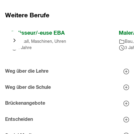
Einträge
)
Nach
Karussell
Weitere Berufe
springen
(
4
Nach
Polisseur/-euse EBA
Maler
Einträge
)
Karussell
Metall, Maschinen, Uhren
Bau,
springen
2 Jahre
3 Ja
(
10
Einträge
)
Nach
Karussell
Weg über die Lehre
springen
Berufe entdecken
(
10
Eignungstests
Weg über die Schule
Einträge
)
Tipps zur Schnupperlehre
Mittelschulen
Lehrstellen-Bewerbung
Mittelschul-Check
Brückenangebote
Brückenangebote - Zwischenlösungen
Entscheiden
Berufsberatung im Kanton St.Gallen
Persönliche Beratung