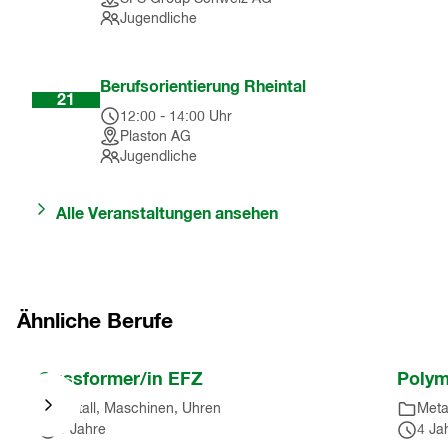
Jugendliche
Okt
Berufsorientierung Rheintal
21
12:00
-
14:00
Uhr
Plaston AG
Jugendliche
Alle Veranstaltungen ansehen
Ähnliche Berufe
Nach
Gussformer/in EFZ
Polym
Karussell
Metall, Maschinen, Uhren
Meta
springen
3 Jahre
4 Ja
(
4