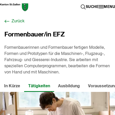
Zum
Berufswahl-
SUCHE ÖFFN
SUCHE
MENU
Inhalt
Portal
springen
St.Gallen
Zurück
,
zur
Formenbauer/in EFZ
Startseite
Formenbauerinnen und Formenbauer fertigen Modelle,
Formen und Prototypen für die Maschinen-, Flugzeug-,
Fahrzeug- und Giesserei-Industrie. Sie arbeiten mit
speziellen Computerprogrammen, bearbeiten die Formen
von Hand und mit Maschinen.
In Kürze
Tätigkeiten
Ausbildung
Voraussetzu