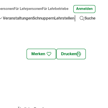
Anmelden
personen
Für Lehrpersonen
Für Lehrbetriebe
Suche
Veranstaltungen
Schnuppern
Lehrstellen
Suche
öffnen
»
Merken
Drucken