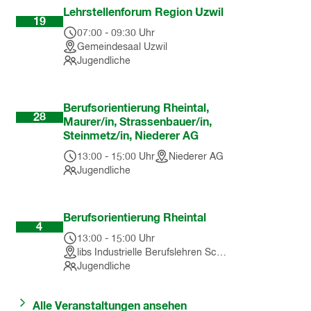
Sep
Lehrstellenforum Region Uzwil
19
07:00
-
09:30
Uhr
Gemeindesaal Uzwil
Jugendliche
Okt
Berufsorientierung Rheintal,
28
Maurer/in, Strassenbauer/in,
Steinmetz/in, Niederer AG
13:00
-
15:00
Uhr
Niederer AG
Jugendliche
Nov
Berufsorientierung Rheintal
4
13:00
-
15:00
Uhr
libs Industrielle Berufslehren Schweiz
Jugendliche
Alle Veranstaltungen ansehen