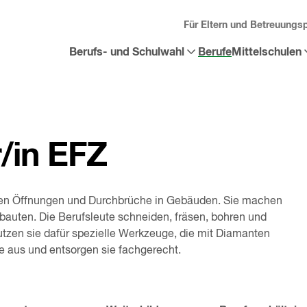
Für Eltern und Betreuungs
Berufs- und Schulwahl
Berufe
Mittelschulen
Sub-
Sub-
Menü
Menü
«
Berufs-
«
Mittelschulen
und
öffnen
Schulwahl
»
öffnen
/in EFZ
fen Öffnungen und Durchbrüche in Gebäuden. Sie machen
auten. Die Berufsleute schneiden, fräsen, bohren und
tzen sie dafür spezielle Werkzeuge, die mit Diamanten
le aus und entsorgen sie fachgerecht.