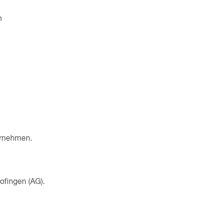
n
ernehmen.
ofingen (AG).