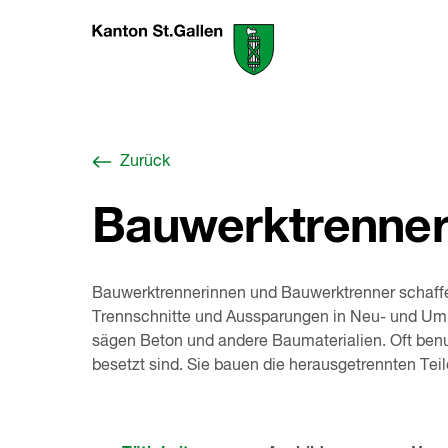
Zum
Berufswahl-
Inhalt
Portal
springen
St.Gallen
,
zur
Startseite
Zurück
Bauwerktrenner
Bauwerktrennerinnen und Bauwerktrenner schaf
Trennschnitte und Aussparungen in Neu- und Umb
sägen Beton und andere Baumaterialien. Oft benu
besetzt sind. Sie bauen die herausgetrennten Tei