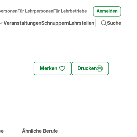
Anmelden
personen
Für Lehrpersonen
Für Lehrbetriebe
Suche
Veranstaltungen
Schnuppern
Lehrstellen
Suche
öffnen
»
Merken
Drucken
se
Ähnliche Berufe