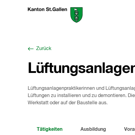
Zum
Berufswahl-
Inhalt
Portal
springen
St.Gallen
,
zur
Startseite
Zurück
Lüftungsanlagen
Lüftungsanlagenpraktikerinnen und Lüftungsanlag
Lüftungen zu installieren und zu demontieren. Die 
Werkstatt oder auf der Baustelle aus.
Tätigkeiten
Ausbildung
Vora