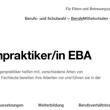
Für Eltern und Betreuungs
Berufs- und Schulwahl
Berufe
Mittelschulen
Sub-
Sub-
Menü
Menü
«
Berufs-
«
Mittelschulen
und
öffnen
Schulwahl
»
öffnen
praktiker/in EBA
enpraktiker helfen mit, verschiedene Arten von
Fachleute bereiten ihre Arbeiten vor und führen sie in der
ussetzungen
Weiterbildung
Berufsverhältnis