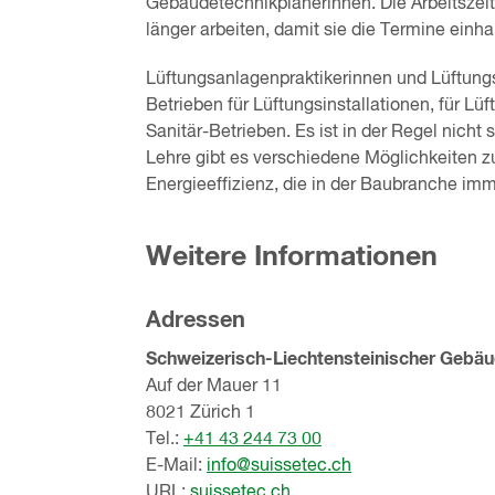
Gebäudetechnikplanerinnen. Die Arbeitszei
länger arbeiten, damit sie die Termine einh
Lüftungsanlagenpraktikerinnen und Lüftungs
Betrieben für Lüftungsinstallationen, für L
Sanitär-Betrieben. Es ist in der Regel nicht 
Lehre gibt es verschiedene Möglichkeiten z
Energieeffizienz, die in der Baubranche imm
Weitere Informationen
Adressen
Schweizerisch-Liechtensteinischer Gebäu
Auf der Mauer 11
8021 Zürich 1
Tel.:
+41 43 244 73 00
E-Mail:
info@suissetec.ch
URL:
suissetec.ch