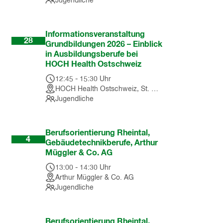
Jugendliche
Okt
Informationsveranstaltung
28
Grundbildungen 2026 – Einblick
in Ausbildungsberufe bei
HOCH Health Ostschweiz
12:45
-
15:30
Uhr
HOCH Health Ostschweiz, St. Gallen
Jugendliche
Nov
Berufsorientierung Rheintal,
4
Gebäudetechnikberufe, Arthur
Müggler & Co. AG
13:00
-
14:30
Uhr
Arthur Müggler & Co. AG
Jugendliche
Dez
Berufsorientierung Rheintal,