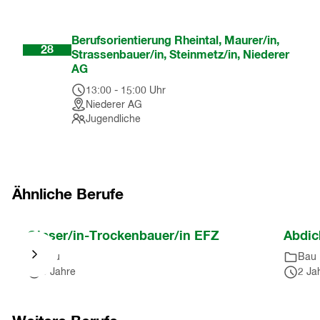
Okt
Berufsorientierung Rheintal, Maurer/in,
28
Strassenbauer/in, Steinmetz/in, Niederer
AG
13:00
-
15:00
Uhr
Niederer AG
Jugendliche
Ähnliche Berufe
Nach
Gipser/in-Trockenbauer/in EFZ
Abdic
Karussell
Bau
Bau
springen
3 Jahre
2 Ja
(
7
Einträge
)
Nach
Karussell