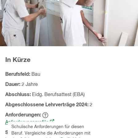
In Kürze
Berufsfeld
Bau
Dauer
2 Jahre
Abschluss
Eidg. Berufsattest (EBA)
Abgeschlossene Lehrverträge
2024
2
Anforderungen
Hinweistext
(öffnet
einblenden
Anforderungsprofile
Schulische Anforderungen für diesen
in
Schnupperlehren
(Kanton
St.Gallen
)
Beruf. Vergleiche die Anforderungen mit
einem