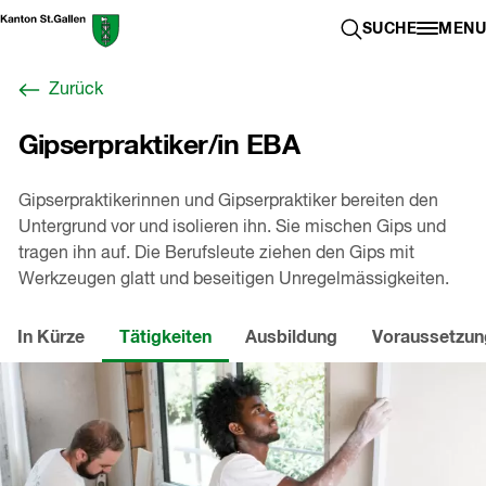
Zum
Berufswahl-
SUCHE ÖFFN
SUCHE
MENU
Inhalt
Portal
springen
St.Gallen
Zurück
,
zur
Gipserpraktiker/in EBA
Startseite
Gipserpraktikerinnen und Gipserpraktiker bereiten den
Untergrund vor und isolieren ihn. Sie mischen Gips und
tragen ihn auf. Die Berufsleute ziehen den Gips mit
Werkzeugen glatt und beseitigen Unregelmässigkeiten.
In Kürze
Tätigkeiten
Ausbildung
Voraussetzu