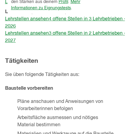
Lehrbetriebe ansehen
den Stärken aus deinem
Profil
.
Mehr
neuen
Informationen zu Eignungstests
.
Lehrstellen
(Kanton
St.Gallen
)
Fenster)
Lehrstellen ansehen
4
offene
Stellen
in
3
Lehrbetrieben
·
2026
Lehrstellen ansehen
3
offene
Stellen
in
2
Lehrbetrieben
·
2027
Tätigkeiten
Sie üben folgende Tätigkeiten aus:
Baustelle vorbereiten
Pläne anschauen und Anweisungen von
Vorarbeiterinnen befolgen
Arbeitsfläche ausmessen und nötiges
Material bestimmen