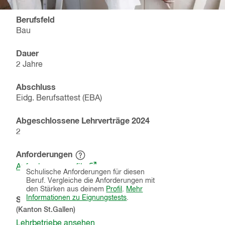
Berufsfeld
Bau
Dauer
2 Jahre
Abschluss
Eidg. Berufsattest (EBA)
Abgeschlossene Lehrverträge
2024
2
Anforderungen
Hinweistext
(öffnet
einblenden
Anforderungsprofile
Schulische Anforderungen für diesen
in
Beruf. Vergleiche die Anforderungen mit
einem
den Stärken aus deinem
Profil
.
Mehr
neuen
Informationen zu Eignungstests
.
Schnupperlehren
Fenster)
(Kanton
St.Gallen
)
Lehrbetriebe ansehen