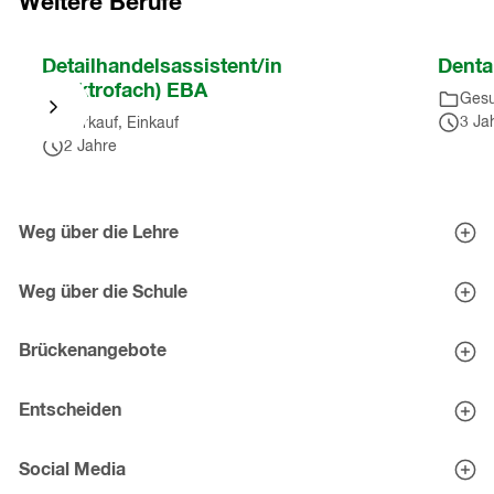
Weitere Berufe
springen
(
7
Nach
Detailhandelsassistent/in
Denta
Einträge
)
Karussell
(Elektrofach) EBA
Gesu
springen
3 Ja
Verkauf, Einkauf
(
10
2 Jahre
Einträge
)
Nach
Karussell
Weg über die Lehre
springen
Berufe entdecken
(
10
Eignungstests
Weg über die Schule
Einträge
)
Tipps zur Schnupperlehre
Mittelschulen
Lehrstellen-Bewerbung
Mittelschul-Check
Brückenangebote
Brückenangebote - Zwischenlösungen
Entscheiden
Berufsberatung im Kanton St.Gallen
Persönliche Beratung
Social Media
Berufsinteressen-Check