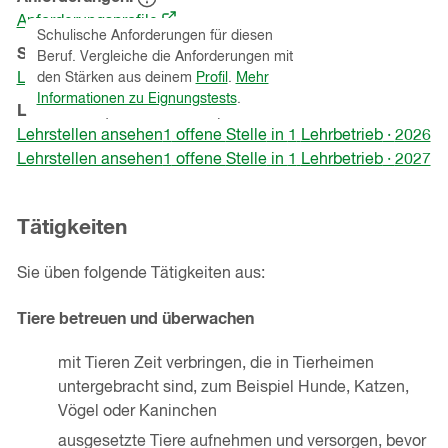
Hinweistext
(öffnet
einblenden
Anforderungsprofile
Schulische Anforderungen für diesen
in
Schnupperlehren
(Kanton
St.Gallen
)
Beruf. Vergleiche die Anforderungen mit
einem
Lehrbetriebe ansehen
den Stärken aus deinem
Profil
.
Mehr
neuen
Informationen zu Eignungstests
.
Lehrstellen
(Kanton
St.Gallen
)
Fenster)
Lehrstellen ansehen
1
offene
Stelle
in
1
Lehrbetrieb
·
2026
Lehrstellen ansehen
1
offene
Stelle
in
1
Lehrbetrieb
·
2027
Tätigkeiten
Sie üben folgende Tätigkeiten aus:
Tiere betreuen und überwachen
mit Tieren Zeit verbringen, die in Tierheimen
untergebracht sind, zum Beispiel Hunde, Katzen,
Vögel oder Kaninchen
ausgesetzte Tiere aufnehmen und versorgen, bevor