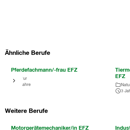
Ähnliche Berufe
Nach
Pferdefachmann/-frau EFZ
Tierm
Karussell
EFZ
Natur
springen
3 Jahre
Natu
(
2
3 Ja
Einträge
)
Nach
Karussell
Weitere Berufe
springen
(
2
Nach
Motorgerätemechaniker/in EFZ
Indus
Einträge
)