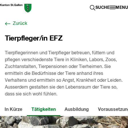
Zum
Berufswahl-
SUCHE ÖFFN
SUCHE
MENU
Inhalt
Portal
springen
St.Gallen
Zurück
,
zur
Tierpfleger/in EFZ
Startseite
Tierpflegerinnen und Tierpfleger betreuen, füttern und
pflegen verschiedenste Tiere in Kliniken, Labors, Zoos,
Zuchtanstalten, Tierpensionen oder Tierheimen. Sie
ermitteln die Bedürfnisse der Tiere anhand ihres
Verhaltens und ermitteln so Angst, Krankheit oder Leiden.
Ausserdem gestalten sie den Lebensraum der Tiere so,
dass sie sich wohl fühlen.
In Kürze
Tätigkeiten
Ausbildung
Voraussetzu