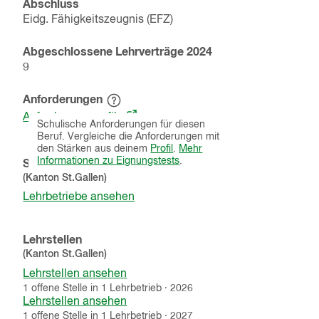
Abschluss
Eidg. Fähigkeitszeugnis (EFZ)
Abgeschlossene Lehrverträge
2024
9
Anforderungen
Hinweistext
(öffnet
einblenden
Anforderungsprofile
Schulische Anforderungen für diesen
in
Beruf. Vergleiche die Anforderungen mit
einem
den Stärken aus deinem
Profil
.
Mehr
neuen
Informationen zu Eignungstests
.
Schnupperlehren
Fenster)
(Kanton
St.Gallen
)
Lehrbetriebe ansehen
Lehrstellen
(Kanton
St.Gallen
)
Lehrstellen ansehen
1
offene
Stelle
in
1
Lehrbetrieb
·
2026
Lehrstellen ansehen
1
offene
Stelle
in
1
Lehrbetrieb
·
2027