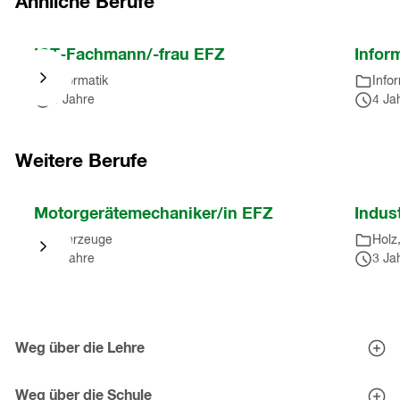
Ähnliche Berufe
Nach
ICT-Fachmann/-frau EFZ
Infor
Karussell
Informatik
Info
springen
3 Jahre
4 Ja
(
5
Einträge
)
Nach
Karussell
Weitere Berufe
springen
(
5
Nach
Motorgerätemechaniker/in EFZ
Indus
Einträge
)
Karussell
Fahrzeuge
Holz
springen
4 Jahre
3 Ja
(
10
Einträge
)
Nach
Karussell
Weg über die Lehre
springen
Berufe entdecken
(
10
Eignungstests
Weg über die Schule
Einträge
)