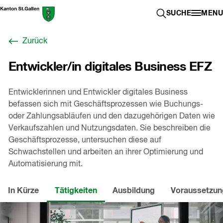
Zum
Berufswahl-
SUCHE ÖFFN
SUCHE
MENU
Inhalt
Portal
springen
St.Gallen
Zurück
,
zur
Entwickler/in digitales Business EFZ
Startseite
Entwicklerinnen und Entwickler digitales Business
befassen sich mit Geschäftsprozessen wie Buchungs-
oder Zahlungsabläufen und den dazugehörigen Daten wie
Verkaufszahlen und Nutzungsdaten. Sie beschreiben die
Geschäftsprozesse, untersuchen diese auf
Schwachstellen und arbeiten an ihrer Optimierung und
Automatisierung mit.
In Kürze
Tätigkeiten
Ausbildung
Voraussetzu