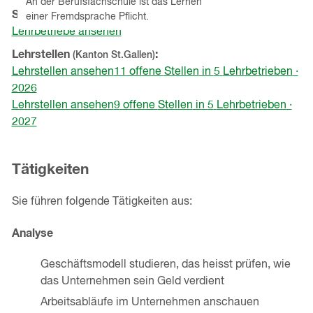
An der Berufsfachschule ist das Lernen
Schnupperlehren
(Kanton
St.Gallen
)
einer Fremdsprache Pflicht.
Lehrbetriebe ansehen
Lehrstellen
(Kanton
St.Gallen
)
Lehrstellen ansehen
11
offene
Stellen
in
5
Lehrbetrieben
·
2026
Lehrstellen ansehen
9
offene
Stellen
in
5
Lehrbetrieben
·
2027
Tätigkeiten
Sie führen folgende Tätigkeiten aus:
Analyse
Geschäftsmodell studieren, das heisst prüfen, wie
das Unternehmen sein Geld verdient
Arbeitsabläufe im Unternehmen anschauen