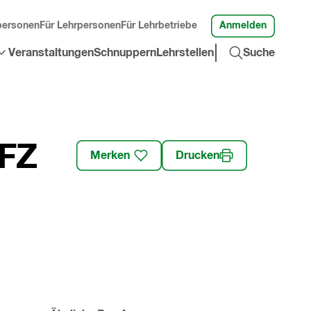
Anmelden
personen
Für Lehrpersonen
Für Lehrbetriebe
Suche
Veranstaltungen
Schnuppern
Lehrstellen
Suche
öffnen
»
EFZ
Merken
Drucken