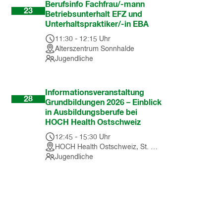
Sep
Berufsinfo Fachfrau/-mann
23
Betriebsunterhalt EFZ und
Unterhaltspraktiker/-in EBA
11:30
-
12:15
Uhr
Alterszentrum Sonnhalde
Jugendliche
Okt
Informationsveranstaltung
28
Grundbildungen 2026 – Einblick
in Ausbildungsberufe bei
HOCH Health Ostschweiz
12:45
-
15:30
Uhr
HOCH Health Ostschweiz, St. Gallen
Jugendliche