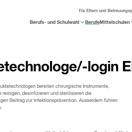
Für Eltern und Betreuungs
Berufs- und Schulwahl
Berufe
Mittelschulen
Sub-
Sub-
Menü
Menü
«
Berufs-
«
Mittelschulen
und
öffnen
Schulwahl
»
öffnen
etechnologe/-login 
ktetechnologen bereiten chirurgische Instrumente,
 reinigen, desinfizieren und sterilisieren die
gen Beitrag zur Infektionsprävention. Ausserdem führen
.