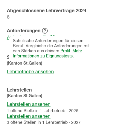
Abgeschlossene Lehrverträge
2024
6
Anforderungen
Hinweistext
(öffnet
einblenden
Anforderungsprofile
Schulische Anforderungen für diesen
in
Beruf. Vergleiche die Anforderungen mit
einem
den Stärken aus deinem
Profil
.
Mehr
neuen
Informationen zu Eignungstests
.
Schnupperlehren
Fenster)
(Kanton
St.Gallen
)
Lehrbetriebe ansehen
Lehrstellen
(Kanton
St.Gallen
)
Lehrstellen ansehen
1
offene
Stelle
in
1
Lehrbetrieb
·
2026
Lehrstellen ansehen
3
offene
Stellen
in
1
Lehrbetrieb
·
2027