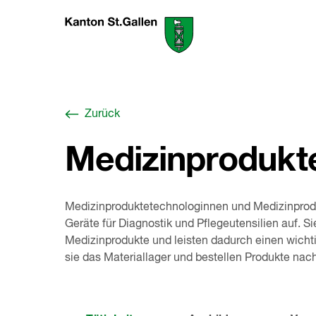
Zum
Berufswahl-
Inhalt
Portal
springen
St.Gallen
,
zur
Startseite
Zurück
Medizinprodukt
Medizinproduktetechnologinnen und Medizinprodu
Geräte für Diagnostik und Pflegeutensilien auf. Sie
Medizinprodukte und leisten dadurch einen wichti
sie das Materiallager und bestellen Produkte nach