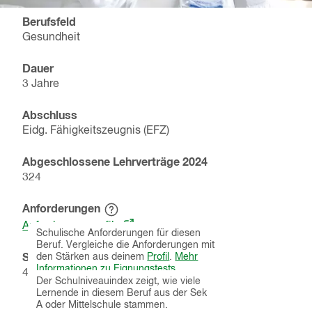
Berufsfeld
Gesundheit
Dauer
3 Jahre
Abschluss
Eidg. Fähigkeitszeugnis (EFZ)
Abgeschlossene Lehrverträge
2024
324
Anforderungen
Hinweistext
(öffnet
einblenden
Anforderungsprofile
Schulische Anforderungen für diesen
in
Beruf. Vergleiche die Anforderungen mit
einem
Schulniveauindex
den Stärken aus deinem
Profil
.
Mehr
Hinweistext
neuen
Informationen zu Eignungstests
.
42
% von
277
Lernenden
einblenden
Der Schulniveauindex zeigt, wie viele
Fenster)
Lernende in diesem Beruf aus der Sek
A oder Mittelschule stammen.