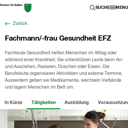
Zum
Berufswahl-
SUCHE ÖFFN
SUCHE
MENU
Inhalt
Portal
springen
St.Gallen
Zurück
,
zur
Fachmann/-frau Gesundheit EFZ
Startseite
Fachleute Gesundheit helfen Menschen im Alltag oder
während einer Krankheit. Sie unterstützen Leute beim An-
und Ausziehen, Rasieren, Duschen oder Essen. Die
Berufsleute organisieren Aktivitäten und externe Termine.
Ausserdem geben sie Medikamente, wechseln Verbände
und lagern Menschen im Bett um.
In Kürze
Tätigkeiten
Ausbildung
Voraussetzu