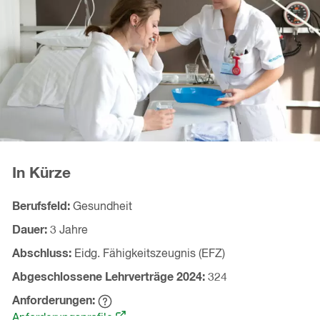
In Kürze
Berufsfeld
Gesundheit
Dauer
3 Jahre
Abschluss
Eidg. Fähigkeitszeugnis (EFZ)
Abgeschlossene Lehrverträge
2024
324
Anforderungen
Hinweistext
(öffnet
einblenden
Anforderungsprofile