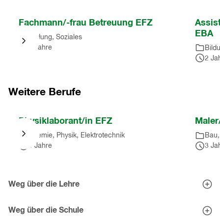
Nach
Fachmann/-frau Betreuung EFZ
Assis
Karussell
EBA
Bildung, Soziales
springen
3 Jahre
Bild
(
4
2 Ja
Einträge
)
Nach
Karussell
Weitere Berufe
springen
(
4
Nach
Physiklaborant/in EFZ
Maler
Einträge
)
Karussell
Chemie, Physik, Elektrotechnik
Bau,
springen
4 Jahre
3 Ja
(
10
Einträge
)
Nach
Karussell
Weg über die Lehre
springen
Berufe entdecken
(
10
Eignungstests
Weg über die Schule
Einträge
)
Tipps zur Schnupperlehre