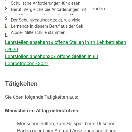
Schulische Anforderungen für diesen
in
Schulniveauindex
42
% von
277
Lernenden
Beruf. Vergleiche die Anforderungen mit
Hinweistext
einem
einblenden
den Stärken aus deinem
Profil
.
Mehr
Schnupperlehren
(Kanton
St.Gallen
)
neuen
Der Schulniveauindex zeigt, wie viele
Informationen zu Eignungstests
.
Lehrbetriebe ansehen
Lernende in diesem Beruf aus der Sek
Fenster)
A oder Mittelschule stammen.
Lehrstellen
(Kanton
St.Gallen
)
Lehrstellen ansehen
19
offene
Stellen
in
11
Lehrbetrieben
·
2026
Lehrstellen ansehen
207
offene
Stellen
in
60
Lehrbetrieben
·
2027
Tätigkeiten
Sie üben folgende Tätigkeiten aus:
Menschen im Alltag unterstützen
Menschen helfen, zum Beispiel beim Duschen,
Baden oder beim An- und Ausziehen und ihnen