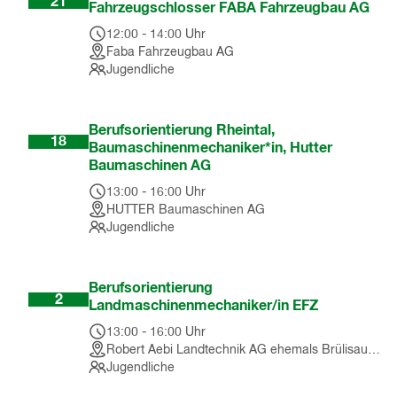
21
Fahrzeugschlosser FABA Fahrzeugbau AG
12:00
-
14:00
Uhr
Faba Fahrzeugbau AG
Jugendliche
Nov
Berufsorientierung Rheintal,
18
Baumaschinenmechaniker*in, Hutter
Baumaschinen AG
13:00
-
16:00
Uhr
HUTTER Baumaschinen AG
Jugendliche
Dez
Berufsorientierung
2
Landmaschinenmechaniker/in EFZ
13:00
-
16:00
Uhr
Robert Aebi Landtechnik AG ehemals Brülisauer Landmaschinen GmbH
Jugendliche