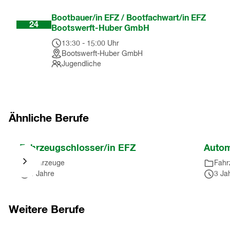
Feb
Bootbauer/in EFZ / Bootfachwart/in EFZ
24
Bootswerft-Huber GmbH
13:30
-
15:00
Uhr
Bootswerft-Huber GmbH
Jugendliche
Ähnliche Berufe
Nach
Fahrzeugschlosser/in EFZ
Autom
Karussell
Fahrzeuge
Fahr
springen
4 Jahre
3 Ja
(
5
Einträge
)
Nach
Karussell
Weitere Berufe
springen
(
5