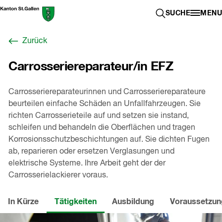
Zum
Berufswahl-
SUCHE ÖFFN
SUCHE
MENU
Inhalt
Portal
springen
St.Gallen
Zurück
,
zur
Carrosseriereparateur/in EFZ
Startseite
Carrosseriereparateurinnen und Carrosseriereparateure
beurteilen einfache Schäden an Unfallfahrzeugen. Sie
richten Carrosserieteile auf und setzen sie instand,
schleifen und behandeln die Oberflächen und tragen
Korrosionsschutzbeschichtungen auf. Sie dichten Fugen
ab, reparieren oder ersetzen Verglasungen und
elektrische Systeme. Ihre Arbeit geht der der
Carrosserielackierer voraus.
In Kürze
Tätigkeiten
Ausbildung
Voraussetzu