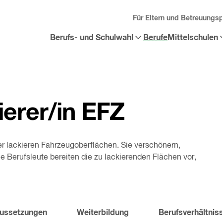
Für Eltern und Betreuungs
Berufs- und Schulwahl
Berufe
Mittelschulen
Sub-
Sub-
Menü
Menü
«
Berufs-
«
Mittelschulen
und
öffnen
Schulwahl
»
öffnen
ierer/in EFZ
er lackieren Fahrzeugoberflächen. Sie verschönern,
e Berufsleute bereiten die zu lackierenden Flächen vor,
ussetzungen
Weiterbildung
Berufsverhältnis