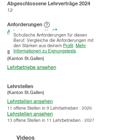
Abgeschlossene Lehrverträge
2024
12
Anforderungen
Hinweistext
(öffnet
einblenden
Anforderungsprofile
Schulische Anforderungen für diesen
in
Beruf. Vergleiche die Anforderungen mit
einem
den Stärken aus deinem
Profil
.
Mehr
neuen
Informationen zu Eignungstests
.
Schnupperlehren
Fenster)
(Kanton
St.Gallen
)
Lehrbetriebe ansehen
Lehrstellen
(Kanton
St.Gallen
)
Lehrstellen ansehen
11
offene
Stellen
in
9
Lehrbetrieben
·
2026
Lehrstellen ansehen
13
offene
Stellen
in
11
Lehrbetrieben
·
2027
Videos