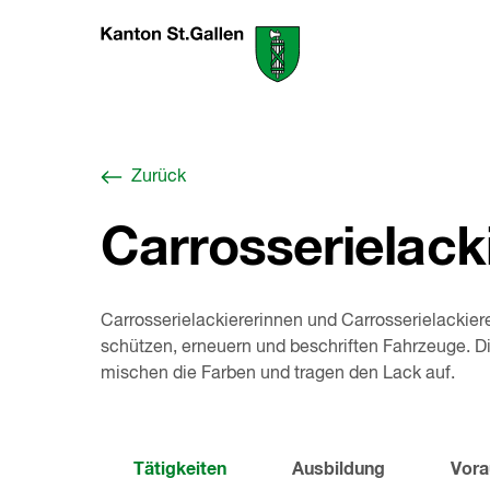
Zum
Berufswahl-
Inhalt
Portal
springen
St.Gallen
,
zur
Startseite
Zurück
Carrosserielack
Carrosserielackiererinnen und Carrosserielackier
schützen, erneuern und beschriften Fahrzeuge. Di
mischen die Farben und tragen den Lack auf.
Tätigkeiten
Ausbildung
Vora