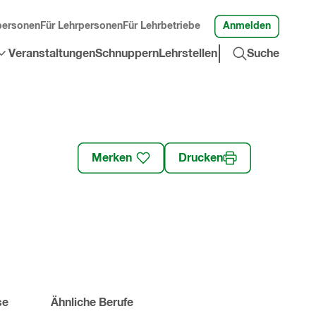
Anmelden
personen
Für Lehrpersonen
Für Lehrbetriebe
Suche
Veranstaltungen
Schnuppern
Lehrstellen
Suche
öffnen
»
Merken
Drucken
se
Ähnliche Berufe