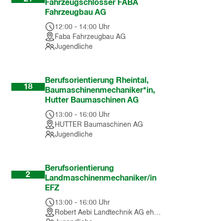
Fahrzeugschlosser FABA
Fahrzeugbau AG
12:00
-
14:00
Uhr
Faba Fahrzeugbau AG
Jugendliche
Nov
Berufsorientierung Rheintal,
18
Baumaschinenmechaniker*in,
Hutter Baumaschinen AG
13:00
-
16:00
Uhr
HUTTER Baumaschinen AG
Jugendliche
Dez
Berufsorientierung
2
Landmaschinenmechaniker/in
EFZ
13:00
-
16:00
Uhr
Robert Aebi Landtechnik AG ehemals Brülisauer Landmaschinen GmbH