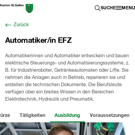
Zum
Berufswahl-
SUCHE ÖFFN
SUCHE
MENU
Inhalt
Portal
springen
St.Gallen
Zurück
,
zur
Automatiker/in EFZ
Startseite
Automatikerinnen und Automatiker entwickeln und bauen
elektrische Steuerungs- und Automatisierungssysteme, z.
B. für Industrieroboter, Getränkeautomaten oder Lifte. Sie
nehmen die Anlagen auch in Betrieb, reparieren sie und
erstellen die technischen Dokumente. Die Berufsleute
verfügen über ein breites Wissen in den Bereichen
Elektrotechnik, Hydraulik und Pneumatik.
Kürze
Tätigkeiten
Ausbildung
Voraussetzungen