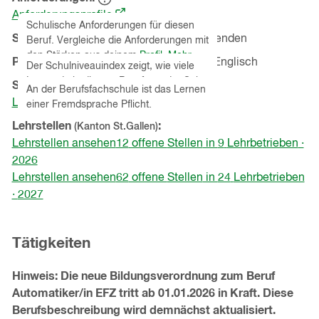
Hinweistext
(öffnet
einblenden
Anforderungsprofile
Schulische Anforderungen für diesen
in
Schulniveauindex
79
% von
81
Lernenden
Beruf. Vergleiche die Anforderungen mit
Hinweistext
einem
einblenden
den Stärken aus deinem
Profil
.
Mehr
Pflichtfremdsprache
Technisches Englisch
neuen
Der Schulniveauindex zeigt, wie viele
Hinweistext
Informationen zu Eignungstests
.
einblenden
Lernende in diesem Beruf aus der Sek
Fenster)
Schnupperlehren
(Kanton
St.Gallen
)
An der Berufsfachschule ist das Lernen
A oder Mittelschule stammen.
Lehrbetriebe ansehen
einer Fremdsprache Pflicht.
Lehrstellen
(Kanton
St.Gallen
)
Lehrstellen ansehen
12
offene
Stellen
in
9
Lehrbetrieben
·
2026
Lehrstellen ansehen
62
offene
Stellen
in
24
Lehrbetrieben
·
2027
Tätigkeiten
Hinweis: Die neue Bildungsverordnung zum Beruf
Automatiker/in EFZ tritt ab 01.01.2026 in Kraft. Diese
Berufsbeschreibung wird demnächst aktualisiert.