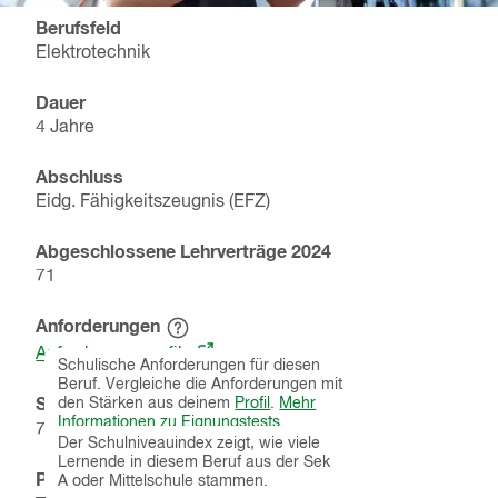
Berufsfeld
Elektrotechnik
Dauer
4 Jahre
Abschluss
Eidg. Fähigkeitszeugnis (EFZ)
Abgeschlossene Lehrverträge
2024
71
Anforderungen
Hinweistext
(öffnet
einblenden
Anforderungsprofile
Schulische Anforderungen für diesen
in
Beruf. Vergleiche die Anforderungen mit
einem
Schulniveauindex
den Stärken aus deinem
Profil
.
Mehr
Hinweistext
neuen
Informationen zu Eignungstests
.
79
% von
81
Lernenden
einblenden
Der Schulniveauindex zeigt, wie viele
Fenster)
Lernende in diesem Beruf aus der Sek
Pflichtfremdsprache
A oder Mittelschule stammen.
Hinweistext