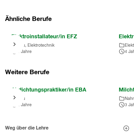
Ähnliche Berufe
Nach
Elektroinstallateur/in EFZ
Elekt
Karussell
Bau, Elektrotechnik
Elek
springen
4 Jahre
4 Ja
(
5
Einträge
)
Nach
Karussell
Weitere Berufe
springen
(
5
Nach
Abdichtungspraktiker/in EBA
Milch
Einträge
)
Karussell
Bau
Nah
springen
2 Jahre
3 Ja
(
10
Einträge
)
Nach
Karussell
Weg über die Lehre
springen