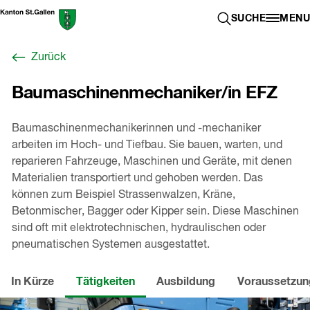
Zum
Berufswahl-
SUCHE ÖFFN
SUCHE
MENU
Inhalt
Portal
springen
St.Gallen
Zurück
,
zur
Baumaschinenmechaniker/in EFZ
Startseite
Baumaschinenmechanikerinnen und -mechaniker
arbeiten im Hoch- und Tiefbau. Sie bauen, warten, und
reparieren Fahrzeuge, Maschinen und Geräte, mit denen
Materialien transportiert und gehoben werden. Das
können zum Beispiel Strassenwalzen, Kräne,
Betonmischer, Bagger oder Kipper sein. Diese Maschinen
sind oft mit elektrotechnischen, hydraulischen oder
pneumatischen Systemen ausgestattet.
In Kürze
Tätigkeiten
Ausbildung
Voraussetzu