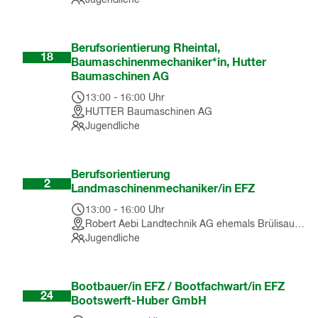
Nov
Berufsorientierung Rheintal,
18
Baumaschinenmechaniker*in, Hutter
Baumaschinen AG
13:00
-
16:00
Uhr
HUTTER Baumaschinen AG
Jugendliche
Dez
Berufsorientierung
2
Landmaschinenmechaniker/in EFZ
13:00
-
16:00
Uhr
Robert Aebi Landtechnik AG ehemals Brülisauer Landmaschinen GmbH
Jugendliche
Feb
Bootbauer/in EFZ / Bootfachwart/in EFZ
24
Bootswerft-Huber GmbH