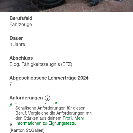
Berufsfeld
Fahrzeuge
Dauer
4 Jahre
Abschluss
Eidg. Fähigkeitszeugnis (EFZ)
Abgeschlossene Lehrverträge
2024
7
Anforderungen
Hinweistext
(öffnet
einblenden
Anforderungsprofile
Schulische Anforderungen für diesen
in
Beruf. Vergleiche die Anforderungen mit
einem
den Stärken aus deinem
Profil
.
Mehr
neuen
Informationen zu Eignungstests
.
Schnupperlehren
Fenster)
(Kanton
St.Gallen
)