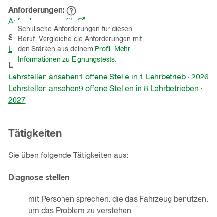
Anforderungen
Hinweistext
(öffnet
einblenden
Anforderungsprofile
Schulische Anforderungen für diesen
in
Schnupperlehren
(Kanton
St.Gallen
)
Beruf. Vergleiche die Anforderungen mit
einem
Lehrbetriebe ansehen
den Stärken aus deinem
Profil
.
Mehr
neuen
Informationen zu Eignungstests
.
Lehrstellen
(Kanton
St.Gallen
)
Fenster)
Lehrstellen ansehen
1
offene
Stelle
in
1
Lehrbetrieb
·
2026
Lehrstellen ansehen
9
offene
Stellen
in
8
Lehrbetrieben
·
2027
Tätigkeiten
Sie üben folgende Tätigkeiten aus:
Diagnose stellen
mit Personen sprechen, die das Fahrzeug benutzen,
um das Problem zu verstehen