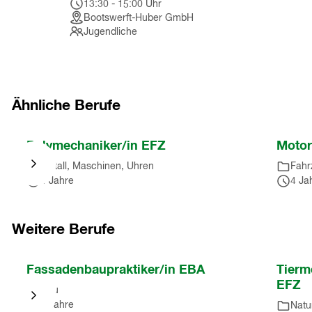
13:30
-
15:00
Uhr
Bootswerft-Huber GmbH
Jugendliche
Ähnliche Berufe
Nach
Polymechaniker/in EFZ
Motor
Karussell
Metall, Maschinen, Uhren
Fahr
springen
4 Jahre
4 Ja
(
7
Einträge
)
Nach
Karussell
Weitere Berufe
springen
(
7
Nach
Fassadenbaupraktiker/in EBA
Tierm
Einträge
)
Karussell
EFZ
Bau
springen
2 Jahre
Natu
(
10