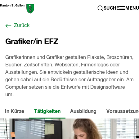
Zum
Berufswahl-
SUCHE ÖFFN
SUCHE
MENU
Inhalt
Portal
springen
St.Gallen
Zurück
,
zur
Grafiker/in EFZ
Startseite
Grafikerinnen und Grafiker gestalten Plakate, Broschüren,
Bücher, Zeitschriften, Webseiten, Firmenlogos oder
Ausstellungen. Sie entwickeln gestalterische Ideen und
gehen dabei auf die Bedürfnisse der Auftraggeber ein. Am
Computer setzen sie die Entwürfe mit Designsoftware
um.
In Kürze
Tätigkeiten
Ausbildung
Voraussetzu