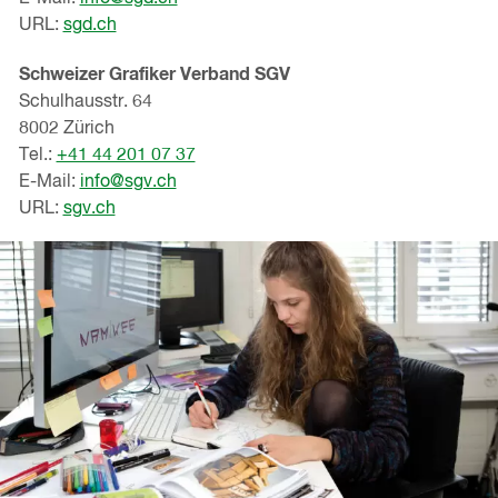
URL:
sgd.ch
Schweizer Grafiker Verband SGV
Schulhausstr. 64
8002 Zürich
Tel.:
+41 44 201 07 37
E-Mail:
info@sgv.ch
URL:
sgv.ch