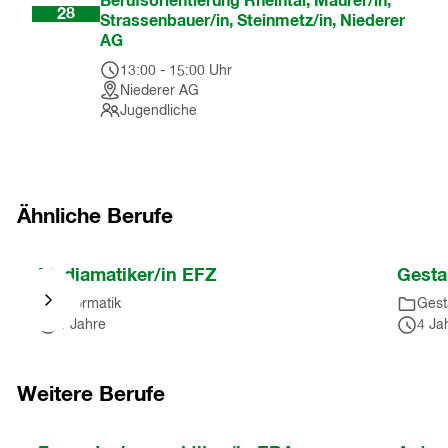
Berufsorientierung Rheintal, Maurer/in,
28
Strassenbauer/in, Steinmetz/in, Niederer
AG
13:00
-
15:00
Uhr
Niederer AG
Jugendliche
Ähnliche Berufe
Nach
Mediamatiker/in EFZ
Gesta
Karussell
Informatik
Gest
springen
4 Jahre
4 Ja
(
5
Einträge
)
Nach
Karussell
Weitere Berufe
springen
(
5
Nach