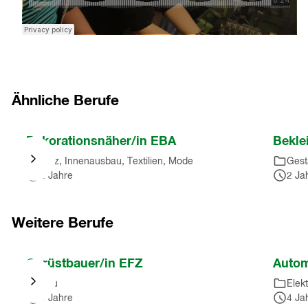
Ähnliche Berufe
Nach
Dekorationsnäher/in EBA
Bekle
Karussell
Holz, Innenausbau, Textilien, Mode
Gest
springen
2 Jahre
2 Ja
(
3
Einträge
)
Nach
Karussell
Weitere Berufe
springen
(
3
Nach
Gerüstbauer/in EFZ
Autom
Einträge
)
Karussell
Bau
Elek
springen
3 Jahre
4 Ja
(
10