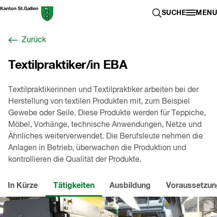
Zum
Berufswahl-
SUCHE ÖFFN
SUCHE
MENU
Inhalt
Portal
springen
St.Gallen
Zurück
,
zur
Textilpraktiker/in EBA
Startseite
Textilpraktikerinnen und Textilpraktiker arbeiten bei der
Herstellung von textilen Produkten mit, zum Beispiel
Gewebe oder Seile. Diese Produkte werden für Teppiche,
Möbel, Vorhänge, technische Anwendungen, Netze und
Ähnliches weiterverwendet. Die Berufsleute nehmen die
Anlagen in Betrieb, überwachen die Produktion und
kontrollieren die Qualität der Produkte.
In Kürze
Tätigkeiten
Ausbildung
Voraussetzu