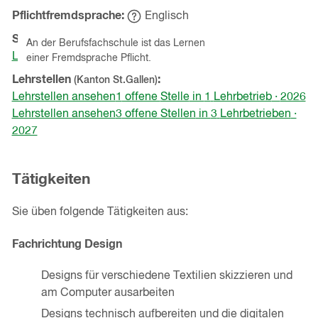
Pflichtfremdsprache
Englisch
Hinweistext
einblenden
Schnupperlehren
(Kanton
St.Gallen
)
An der Berufsfachschule ist das Lernen
Lehrbetriebe ansehen
einer Fremdsprache Pflicht.
Lehrstellen
(Kanton
St.Gallen
)
Lehrstellen ansehen
1
offene
Stelle
in
1
Lehrbetrieb
·
2026
Lehrstellen ansehen
3
offene
Stellen
in
3
Lehrbetrieben
·
2027
Tätigkeiten
Sie üben folgende Tätigkeiten aus:
Fachrichtung Design
Designs für verschiedene Textilien skizzieren und
am Computer ausarbeiten
Designs technisch aufbereiten und die digitalen