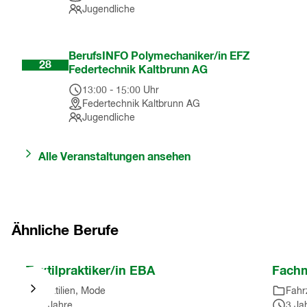
Jugendliche
Okt
BerufsINFO Polymechaniker/in EFZ
28
Federtechnik Kaltbrunn AG
13:00
-
15:00
Uhr
Federtechnik Kaltbrunn AG
Jugendliche
Alle Veranstaltungen ansehen
Ähnliche Berufe
Nach
Textilpraktiker/in EBA
Fachm
Karussell
Textilien, Mode
Fahr
springen
2 Jahre
3 Ja