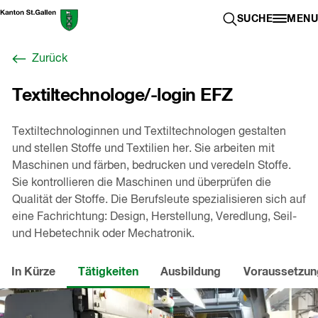
Zum
Berufswahl-
SUCHE ÖFFN
SUCHE
MENU
Inhalt
Portal
springen
St.Gallen
Zurück
,
zur
Textiltechnologe/-login EFZ
Startseite
Textiltechnologinnen und Textiltechnologen gestalten
und stellen Stoffe und Textilien her. Sie arbeiten mit
Maschinen und färben, bedrucken und veredeln Stoffe.
Sie kontrollieren die Maschinen und überprüfen die
Qualität der Stoffe. Die Berufsleute spezialisieren sich auf
eine Fachrichtung: Design, Herstellung, Veredlung, Seil-
und Hebetechnik oder Mechatronik.
In Kürze
Tätigkeiten
Ausbildung
Voraussetzu