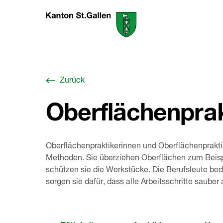
Zum
Berufswahl-
Inhalt
Portal
springen
St.Gallen
,
zur
Startseite
Zurück
Oberflächenprak
Oberflächenpraktikerinnen und Oberflächenpraktik
Methoden. Sie überziehen Oberflächen zum Beispie
schützen sie die Werkstücke. Die Berufsleute b
sorgen sie dafür, dass alle Arbeitsschritte sauber