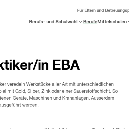
Für Eltern und Betreuungs
Berufs- und Schulwahl
Berufe
Mittelschulen
Sub-
Sub-
Menü
Menü
«
Berufs-
«
Mittelschulen
und
öffnen
Schulwahl
»
öffnen
tiker/in EBA
er veredeln Werkstücke aller Art mit unterschiedlichen
l mit Gold, Silber, Zink oder einer Sauerstoffschicht. So
edienen Geräte, Maschinen und Krananlagen. Ausserdem
 ausgeführt werden.