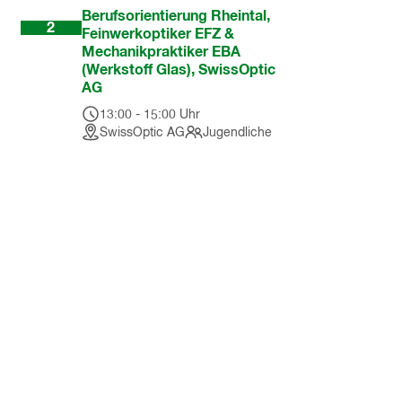
Dez
Berufsorientierung Rheintal,
2
Feinwerkoptiker EFZ &
Mechanikpraktiker EBA
(Werkstoff Glas), SwissOptic
AG
13:00
-
15:00
Uhr
SwissOptic AG
Jugendliche