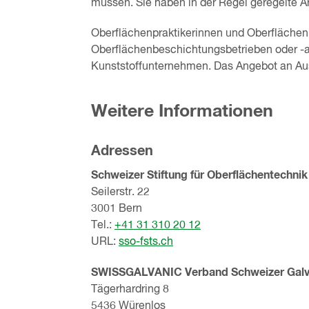
müssen. Sie haben in der Regel geregelte Ar
Oberflächenpraktikerinnen und Oberflächenp
Oberflächenbeschichtungsbetrieben oder -a
Kunststoffunternehmen. Das Angebot an Ausb
Weitere Informationen
Adressen
Schweizer Stiftung für Oberflächentechnik
Seilerstr. 22
3001 Bern
Tel.:
+41 31 310 20 12
URL:
sso-fsts.ch
SWISSGALVANIC Verband Schweizer Galv
Tägerhardring 8
5436 Würenlos