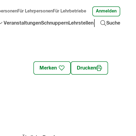
Anmelden
personen
Für Lehrpersonen
Für Lehrbetriebe
Suche
Veranstaltungen
Schnuppern
Lehrstellen
Suche
öffnen
»
Merken
Drucken