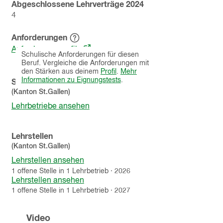
Abgeschlossene Lehrverträge
2024
4
Anforderungen
Hinweistext
(öffnet
einblenden
Anforderungsprofile
Schulische Anforderungen für diesen
in
Beruf. Vergleiche die Anforderungen mit
einem
den Stärken aus deinem
Profil
.
Mehr
neuen
Informationen zu Eignungstests
.
Schnupperlehren
Fenster)
(Kanton
St.Gallen
)
Lehrbetriebe ansehen
Lehrstellen
(Kanton
St.Gallen
)
Lehrstellen ansehen
1
offene
Stelle
in
1
Lehrbetrieb
·
2026
Lehrstellen ansehen
1
offene
Stelle
in
1
Lehrbetrieb
·
2027
Video