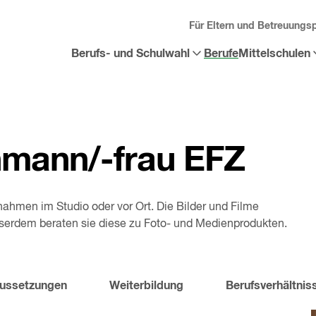
Für Eltern und Betreuungs
Berufs- und Schulwahl
Berufe
Mittelschulen
Sub-
Sub-
Menü
Menü
«
Berufs-
«
Mittelschulen
und
öffnen
Schulwahl
»
öffnen
mann/-frau EFZ
ahmen im Studio oder vor Ort. Die Bilder und Filme
serdem beraten sie diese zu Foto- und Medienprodukten.
ussetzungen
Weiterbildung
Berufsverhältnis