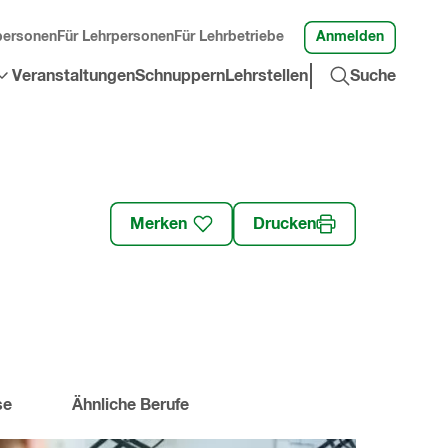
Anmelden
personen
Für Lehrpersonen
Für Lehrbetriebe
Suche
Veranstaltungen
Schnuppern
Lehrstellen
Suche
öffnen
»
Merken
Drucken
se
Ähnliche Berufe