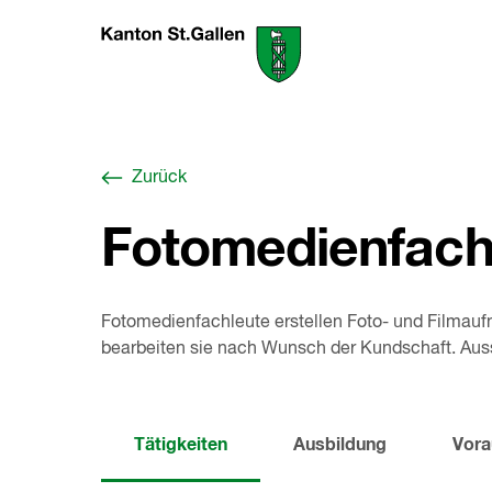
Zum
Berufswahl-
Inhalt
Portal
springen
St.Gallen
,
zur
Startseite
Zurück
Fotomedienfach
Fotomedienfachleute erstellen Foto- und Filmaufn
bearbeiten sie nach Wunsch der Kundschaft. Aus
Tätigkeiten
Ausbildung
Vora