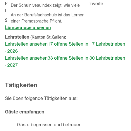
einblenden
Pflichtfremdsprache
Englisch oder zweite
Der Schulniveauindex zeigt, wie viele
Hinweistext
einblenden
Landessprache
Lernende in diesem Beruf aus der Sek
An der Berufsfachschule ist das Lernen
A oder Mittelschule stammen.
Schnupperlehren
(Kanton
St.Gallen
)
einer Fremdsprache Pflicht.
Lehrbetriebe ansehen
Lehrstellen
(Kanton
St.Gallen
)
Lehrstellen ansehen
17
offene
Stellen
in
17
Lehrbetrieben
·
2026
Lehrstellen ansehen
33
offene
Stellen
in
30
Lehrbetrieben
·
2027
Tätigkeiten
Sie üben folgende Tätigkeiten aus:
Gäste empfangen
Gäste begrüssen und betreuen