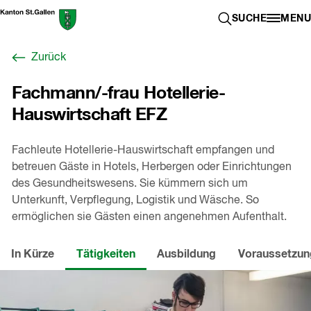
Zum
Berufswahl-
SUCHE ÖFFN
SUCHE
MENU
Inhalt
Portal
springen
St.Gallen
Zurück
,
zur
Fachmann/-frau Hotellerie-
Startseite
Hauswirtschaft EFZ
Fachleute Hotellerie-Hauswirtschaft empfangen und
betreuen Gäste in Hotels, Herbergen oder Einrichtungen
des Gesundheitswesens. Sie kümmern sich um
Unterkunft, Verpflegung, Logistik und Wäsche. So
ermöglichen sie Gästen einen angenehmen Aufenthalt.
In Kürze
Tätigkeiten
Ausbildung
Voraussetzu