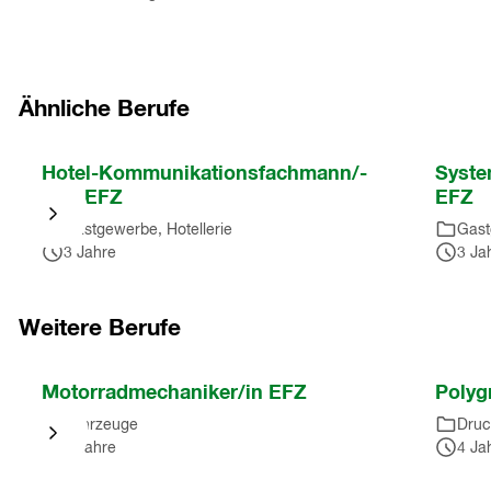
Ähnliche Berufe
Nach
Hotel-Kommunikationsfachmann/-
Syste
Karussell
frau EFZ
EFZ
springen
Gastgewerbe, Hotellerie
Gast
(
5
3 Jahre
3 Ja
Einträge
)
Nach
Karussell
Weitere Berufe
springen
(
5
Nach
Motorradmechaniker/in EFZ
Polyg
Einträge
)
Karussell
Fahrzeuge
Druc
springen
4 Jahre
4 Ja
(
10
Einträge
)