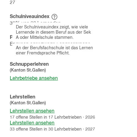
27
Schulniveauindex
Hinweistext
32
% von
20
Lernenden
einblenden
Der Schulniveauindex zeigt, wie viele
Lernende in diesem Beruf aus der Sek
Pflichtfremdsprache
A oder Mittelschule stammen.
Hinweistext
Englisch oder zweite Landessprache
einblenden
An der Berufsfachschule ist das Lernen
einer Fremdsprache Pflicht.
Schnupperlehren
(Kanton
St.Gallen
)
Lehrbetriebe ansehen
Lehrstellen
(Kanton
St.Gallen
)
Lehrstellen ansehen
17
offene
Stellen
in
17
Lehrbetrieben
·
2026
Lehrstellen ansehen
33
offene
Stellen
in
30
Lehrbetrieben
·
2027