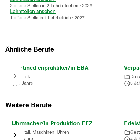
2
offene
Stellen
in
2
Lehrbetrieben
·
2026
Lehrstellen ansehen
1
offene
Stelle
in
1
Lehrbetrieb
·
2027
Ähnliche Berufe
Nach
Printmedienpraktiker/in EBA
Verpa
Karussell
Druck
Druc
springen
2 Jahre
3 Ja
(
7
Einträge
)
Nach
Karussell
Weitere Berufe
springen
(
7
Nach
Uhrmacher/in Produktion EFZ
Edels
Einträge
)
Karussell
Metall, Maschinen, Uhren
Gest
springen
3 Jahre
4 Ja