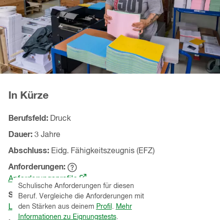
In Kürze
Berufsfeld
Druck
Dauer
3 Jahre
Abschluss
Eidg. Fähigkeitszeugnis (EFZ)
Anforderungen
Hinweistext
(öffnet
einblenden
Anforderungsprofile
Schulische Anforderungen für diesen
in
Schnupperlehren
(Kanton
St.Gallen
)
Beruf. Vergleiche die Anforderungen mit
einem
Lehrbetriebe ansehen
den Stärken aus deinem
Profil
.
Mehr
neuen
Informationen zu Eignungstests
.