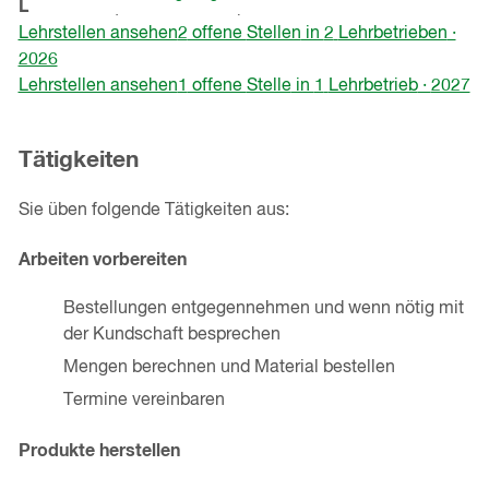
Lehrstellen
(Kanton
St.Gallen
)
Fenster)
Lehrstellen ansehen
2
offene
Stellen
in
2
Lehrbetrieben
·
2026
Lehrstellen ansehen
1
offene
Stelle
in
1
Lehrbetrieb
·
2027
Tätigkeiten
Sie üben folgende Tätigkeiten aus:
Arbeiten vorbereiten
Bestellungen entgegennehmen und wenn nötig mit
der Kundschaft besprechen
Mengen berechnen und Material bestellen
Termine vereinbaren
Produkte herstellen