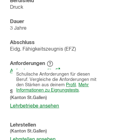
Berufsfeld
Druck
Dauer
3 Jahre
Abschluss
Eidg. Fähigkeitszeugnis (EFZ)
Anforderungen
Hinweistext
(öffnet
einblenden
Anforderungsprofile
Schulische Anforderungen für diesen
in
Beruf. Vergleiche die Anforderungen mit
einem
den Stärken aus deinem
Profil
.
Mehr
neuen
Informationen zu Eignungstests
.
Schnupperlehren
Fenster)
(Kanton
St.Gallen
)
Lehrbetriebe ansehen
Lehrstellen
(Kanton
St.Gallen
)
Lehrstellen ansehen