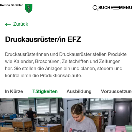
Zum
Berufswahl-
SUCHE ÖFFN
SUCHE
MENU
Inhalt
Portal
springen
St.Gallen
Zurück
,
zur
Druckausrüster/in EFZ
Startseite
Druckausrüsterinnen und Druckausrüster stellen Produkte
wie Kalender, Broschüren, Zeitschriften und Zeitungen
her. Sie stellen die Anlagen ein und planen, steuern und
kontrollieren die Produktionsabläufe.
In Kürze
Tätigkeiten
Ausbildung
Voraussetzu