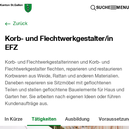
Zum
Berufswahl-
SUCHE ÖFFN
SUCHE
MENU
Inhalt
Portal
springen
St.Gallen
Zurück
,
zur
Korb- und Flechtwerkgestalter/in
Startseite
EFZ
Korb- und Flechtwerkgestalterinnen und Korb- und
Flechtwerkgestalter flechten, reparieren und restaurieren
Korbwaren aus Weide, Rattan und anderen Materialien.
Daneben reparieren sie Sitzmöbel mit geflochtenen
Teilen und stellen geflochtene Bauelemente für Haus und
Garten her. Sie arbeiten nach eigenen Ideen oder führen
Kundenaufträge aus.
In Kürze
Tätigkeiten
Ausbildung
Voraussetzu