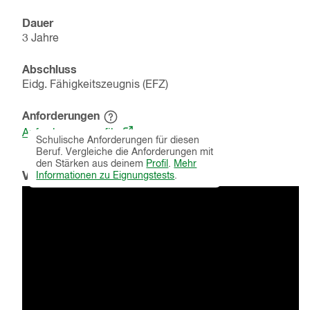
Dauer
3 Jahre
Abschluss
Eidg. Fähigkeitszeugnis (EFZ)
Anforderungen
Hinweistext
(öffnet
einblenden
Anforderungsprofile
Schulische Anforderungen für diesen
in
Beruf. Vergleiche die Anforderungen mit
einem
den Stärken aus deinem
Profil
.
Mehr
neuen
Video
Informationen zu Eignungstests
.
Fenster)