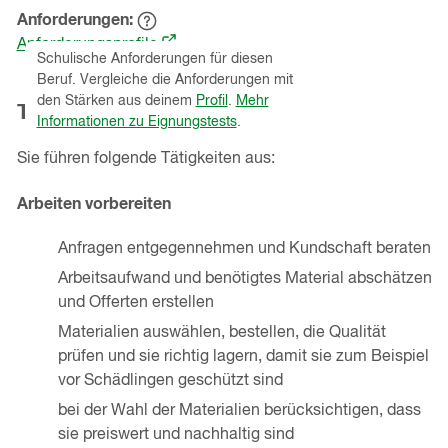
Anforderungen
Hinweistext
(öffnet
einblenden
Anforderungsprofile
Schulische Anforderungen für diesen
in
Beruf. Vergleiche die Anforderungen mit
einem
den Stärken aus deinem
Profil
.
Mehr
Tätigkeiten
neuen
Informationen zu Eignungstests
.
Fenster)
Sie führen folgende Tätigkeiten aus:
Arbeiten vorbereiten
Anfragen entgegennehmen und Kundschaft beraten
Arbeitsaufwand und benötigtes Material abschätzen
und Offerten erstellen
Materialien auswählen, bestellen, die Qualität
prüfen und sie richtig lagern, damit sie zum Beispiel
vor Schädlingen geschützt sind
bei der Wahl der Materialien berücksichtigen, dass
sie preiswert und nachhaltig sind