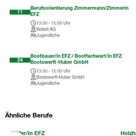
Nov
Berufsorientierung Zimmermann/Zimmerin
11
EFZ
13:00
-
15:00
Uhr
Kobelt AG
Jugendliche
Feb
Bootbauer/in EFZ / Bootfachwart/in EFZ
24
Bootswerft-Huber GmbH
13:30
-
15:00
Uhr
Bootswerft-Huber GmbH
Jugendliche
Ähnliche Berufe
Nach
Küfer/in EFZ
Holzh