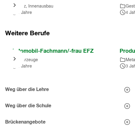
Karussell
Holz, Innenausbau
Gest
springen
3 Jahre
4 Ja
(
3
Einträge
)
Nach
Karussell
Weitere Berufe
springen
(
3
Nach
Automobil-Fachmann/-frau EFZ
Produ
Einträge
)
Karussell
Fahrzeuge
Meta
springen
3 Jahre
3 Ja
(
10
Einträge
)
Nach
Karussell
Weg über die Lehre
springen
Berufe entdecken
(
10
Eignungstests
Weg über die Schule
Einträge
)
Tipps zur Schnupperlehre
Mittelschulen
Lehrstellen-Bewerbung
Mittelschul-Check
Brückenangebote
Brückenangebote - Zwischenlösungen